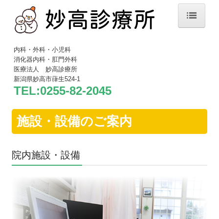
ホーム
内科・外科・小児科
消化器内科・肛門外科
院長紹介
医療法人 妙高診療所
新潟県妙高市葎生524-1
診療案内
TEL:
0255-82-2045
施設・設備
施設・設備のご案内
健康診断
予防接種
院内施設・設備
交通案内