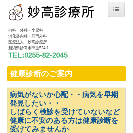
ホーム
内科・外科・小児科
消化器内科・肛門外科
院長紹介
医療法人 妙高診療所
新潟県妙高市葎生524-1
診療案内
TEL:
0255-82-2045
施設・設備
健康診断のご案内
健康診断
予防接種
病気がないか心配・・病気を早期
発見したい・・
交通案内
しばらく検診を受けていないなど
健康に不安のある方は健康診断を
受けてみませんか